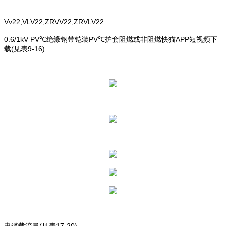
Vv22,VLV22,ZRVV22,ZRVLV22
0.6/1kV PV℃绝缘钢带铠装PV℃护套阻燃或非阻燃快猫APP短视频下
载(见表9-16)
电缆载流量(见表17-20)