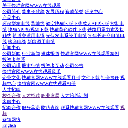
关于快猫官网WWW在线观看
公司简介
董事长致辞
发展历程
资质荣誉
研发中心
产品中心
环保型布电线
导地线
架空快猫污版下载成人APP污版
控制电
缆
快猫APP短视频下载
快猫黄色软件下载
铁路用承力索及接
触线
轨道交道用电缆
光伏发电系统用电缆
70年长寿命电缆电
线
橡套电缆
新能源用电缆
新闻中心
公司新闻
行业新闻
媒体报道
快猫官网WWW在线观看案例
投资者关系
公司治理
股市行情
投资者互动
公司公告
快猫官网WWW在线观看风采
企业文化
快猫官网WWW在线观看月刊
文件下载
社会责任
视
频中心
快猫官网WWW在线观看相册
人才招聘
校企合作
人才招聘
职业发展
人才培养计划
客服中心
招商合作
服务承诺
防伪查询
联系快猫官网WWW在线观看
视
频
营销网络
English