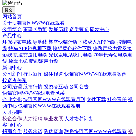
提交
网站首页
关于快猫官网WWW在线观看
公司简介
董事长致辞
发展历程
资质荣誉
研发中心
产品中心
环保型布电线
导地线
架空快猫污版下载成人APP污版
控制电
缆
快猫APP短视频下载
快猫黄色软件下载
铁路用承力索及接
触线
轨道交道用电缆
光伏发电系统用电缆
70年长寿命电缆电
线
橡套电缆
新能源用电缆
新闻中心
公司新闻
行业新闻
媒体报道
快猫官网WWW在线观看案例
投资者关系
公司治理
股市行情
投资者互动
公司公告
快猫官网WWW在线观看风采
企业文化
快猫官网WWW在线观看月刊
文件下载
社会责任
视
频中心
快猫官网WWW在线观看相册
人才招聘
校企合作
人才招聘
职业发展
人才培养计划
客服中心
招商合作
服务承诺
防伪查询
联系快猫官网WWW在线观看
视