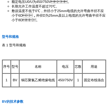
额定电压U0/U为450/750V。
长期允许工作温度不超过70℃。
敷设温度不低于0℃，外径小于25mm电缆的允许弯曲半径不应
小于6D，外径D为25mm及以上电缆的允许弯曲半径不应
小于8D。
型号和规格
表 1 型号和规格
序号
型号
名称
电压
芯数
用途
1
BV
铜芯聚氯乙烯绝缘电线
450/750V
1
固定布线场合
BV的技术参数