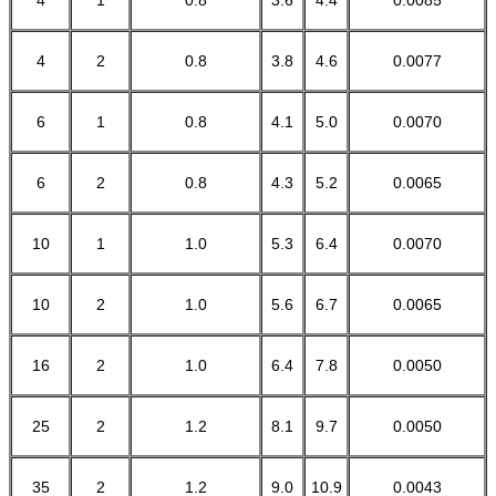
4
2
0.8
3.8
4.6
0.0077
6
1
0.8
4.1
5.0
0.0070
6
2
0.8
4.3
5.2
0.0065
10
1
1.0
5.3
6.4
0.0070
10
2
1.0
5.6
6.7
0.0065
16
2
1.0
6.4
7.8
0.0050
25
2
1.2
8.1
9.7
0.0050
35
2
1.2
9.0
10.9
0.0043