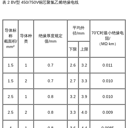
表 2 BV型 450/750V铜芯聚氯乙烯绝缘电线
平均外
导体标
70℃时最小绝缘电
径/mm
称
导体种
绝缘厚度规定
阻/
截面积/
类
值/mm
（MΩ·km）
mm²
下限
上限
1.5
1
0.7
2.6
3.2
0.011
1.5
2
0.7
2.7
3.3
0.010
2.5
1
0.8
3.2
3.9
0.010
2.5
2
0.8
3.3
4.0
0.009
4
1
0.8
3.6
4.4
0.0085