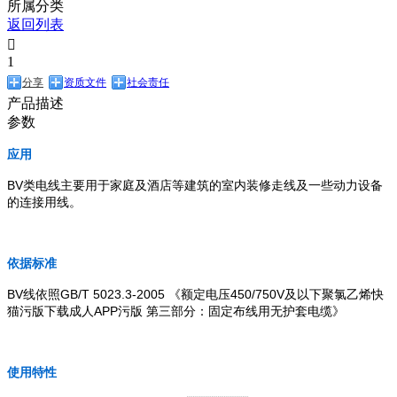
所属分类
返回列表

1
分享
资质文件
社会责任
产品描述
参数
应用
BV类电线主要用于家庭及酒店等建筑的室内装修走线及一些动力设备
的连接用线。
依据标准
BV线依照GB/T 5023.3-2005 《额定电压450/750V及以下聚氯乙烯快
猫污版下载成人APP污版 第三部分：固定布线用无护套电缆》
使用特性