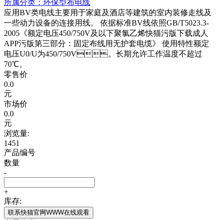
所属分类：
环保型布电线
应用BV类电线主要用于家庭及酒店等建筑的室内装修走线及
一些动力设备的连接用线。 依据标准BV线依照GB/T5023.3-
2005《额定电压450/750V及以下聚氯乙烯快猫污版下载成人
APP污版第三部分：固定布线用无护套电缆》 使用特性额定
电压U0/U为450/750V。长期允许工作温度不超过
70℃。
零售价
0.0
元
市场价
0.0
元
浏览量:
1451
产品编号
数量
-
+
库存:
联系快猫官网WWW在线观看